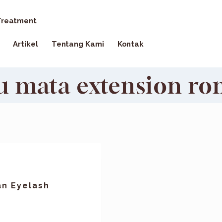
reatment
Artikel
Tentang Kami
Kontak
u mata extension ro
n Eyelash