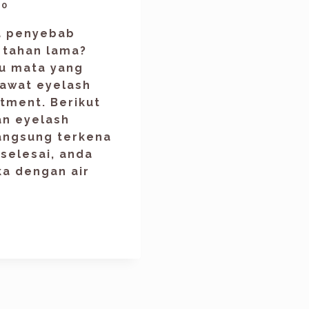
20
pa penyebab
 tahan lama?
lu mata yang
rawat eyelash
tment. Berikut
n eyelash
Langsung terkena
selesai, anda
a dengan air