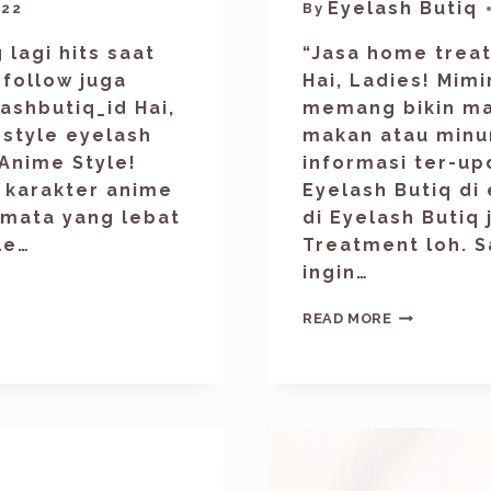
Eyelash Butiq
022
By
 lagi hits saat
“Jasa home trea
 follow juga
Hai, Ladies! Mimi
ashbutiq_id Hai,
memang bikin ma
i style eyelash
makan atau minum
 Anime Style!
informasi ter-up
i karakter anime
Eyelash Butiq di
mata yang lebat
di Eyelash Butiq
le…
Treatment loh. 
ingin…
READ MORE