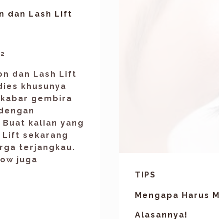
 dan Lash Lift
22
n dan Lash Lift
dies khusunya
 kabar gembira
 dengan
Buat kalian yang
 Lift sekarang
rga terjangkau.
low juga
TIPS
Mengapa Harus Me
Alasannya!