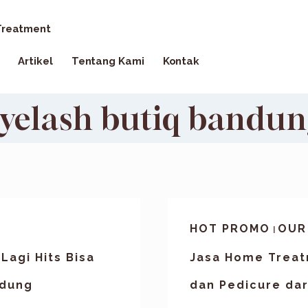
reatment
Artikel
Tentang Kami
Kontak
yelash butiq bandu
HOT PROMO
OUR
|
Lagi Hits Bisa
Jasa Home Treat
ndung
dan Pedicure dar