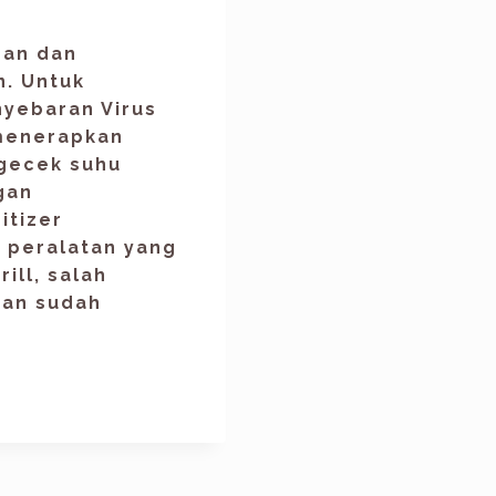
man dan
. Untuk
yebaran Virus
 menerapkan
ngecek suhu
gan
itizer
 peralatan yang
ill, salah
kan sudah