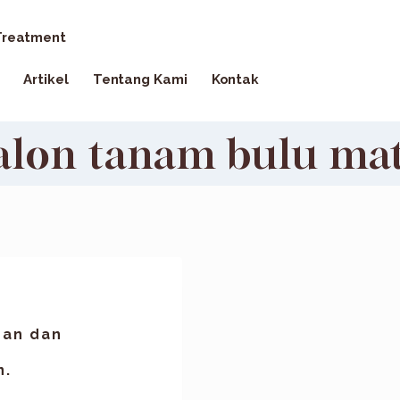
reatment
Artikel
Tentang Kami
Kontak
alon tanam bulu ma
man dan
n.