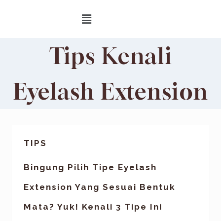
Tips Kenali
Eyelash Extension
TIPS
Bingung Pilih Tipe Eyelash
Extension Yang Sesuai Bentuk
Mata? Yuk! Kenali 3 Tipe Ini