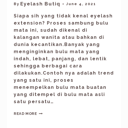
Eyelash Butiq
By
June 4, 2021
Siapa sih yang tidak kenal eyelash
extension? Proses sambung bulu
mata ini, sudah dikenal di
kalangan wanita atau bahkan di
dunia kecantikan.Banyak yang
menginginkan bulu mata yang
indah, lebat, panjang, dan lentik
sehingga berbagai cara
dilakukan.Contoh nya adalah trend
yang satu ini, proses
menempelkan bulu mata buatan
yang ditempel di bulu mata asli
satu persatu…
READ MORE