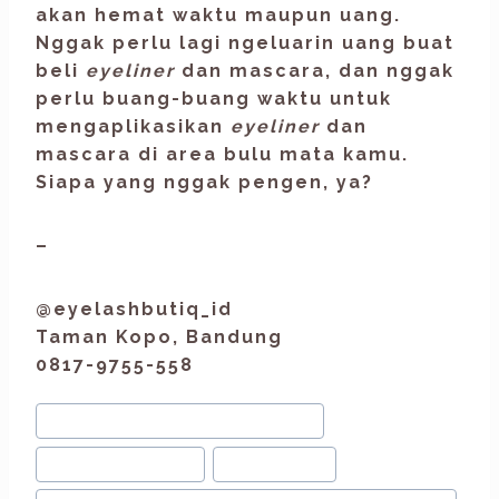
akan hemat waktu maupun uang.
Nggak perlu lagi ngeluarin uang buat
beli
eyeliner
dan mascara, dan nggak
perlu buang-buang waktu untuk
mengaplikasikan
eyeliner
dan
mascara di area bulu mata kamu.
Siapa yang nggak pengen, ya?
–
@eyelashbutiq_id
Taman Kopo, Bandung
0817-9755-558
#
Bulu Mata Natural bandung
#
Cantik Natural
#
Lash Tips