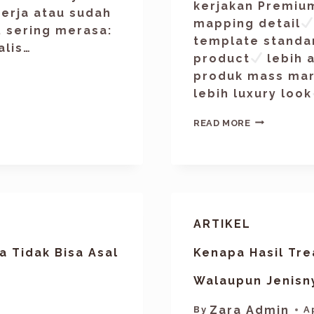
kerjakan Premiu
kerja atau sudah
mapping detail
, sering merasa:
template standa
alis…
product
lebih 
produk mass mar
lebih luxury look
READ MORE
ARTIKEL
 Tidak Bisa Asal
Kenapa Hasil Tr
Walaupun Jenisn
Zara Admin
By
A