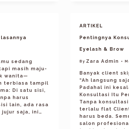
ARTIKEL
jelasannya
Pentingnya Kons
Eyelash & Brow
Zara Admin
kamu sedang
By
M
api masih maju-
Banyak client sk
ak wanita—
“Ah langsung saj
n terbiasa tampil
Padahal ini kesa
a: Di satu sisi,
Konsultasi Itu P
anpa harus
Tanpa konsultasi
isi lain, ada rasa
terlalu flat Clien
ujur saja, ini…
harus beda. Sem
salon profesiona