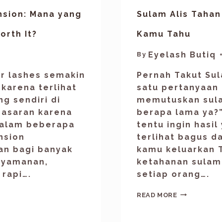
nsion: Mana yang
Sulam Alis Tahan
orth It?
Kamu Tahu
Eyelash Butiq
By
er lashes semakin
Pernah Takut Sul
 karena terlihat
satu pertanyaan 
ng sendiri di
memutuskan sulam
nasaran karena
berapa lama ya?
 dalam beberapa
tentu ingin hasil
ension
terlihat bagus d
han bagi banyak
kamu keluarkan T
nyamanan,
ketahanan sulam 
 rapi….
setiap orang….
READ MORE