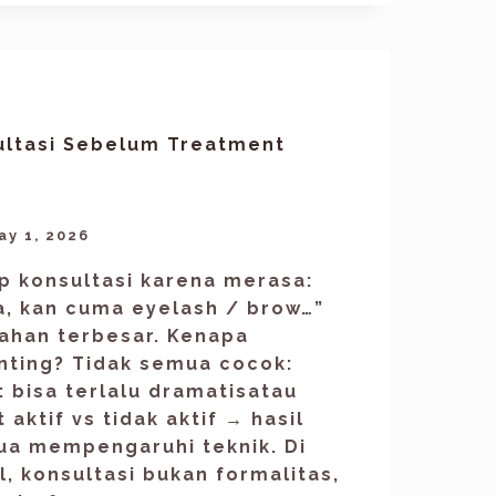
ultasi Sebelum Treatment
ay 1, 2026
ip konsultasi karena merasa:
a, kan cuma eyelash / brow…”
lahan terbesar. Kenapa
enting? Tidak semua cocok:
: bisa terlalu dramatisatau
t aktif vs tidak aktif → hasil
ua mempengaruhi teknik. Di
l, konsultasi bukan formalitas,