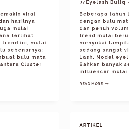
Eyelash Butiq
By
semakin viral
Beberapa tahun l
 dan hasilnya
dengan bulu mata
juga mulai
dan penuh volum
na terlihat
trend mulai beru
 trend ini, mulai
menyukai tampila
alu sebenarnya:
sedang sangat vi
mbuat bulu mata
Lash. Model eyel
antara Cluster
Bahkan banyak s
influencer mulai
READ MORE
ARTIKEL