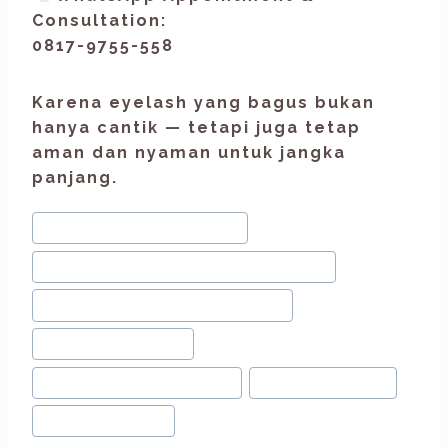
Consultation:
0817-9755-558
Karena eyelash yang bagus bukan
hanya cantik — tetapi juga tetap
aman dan nyaman untuk jangka
panjang.
#
bahaya cluster lashes
#
cluster lashes vs lash extension
#
Eyelash Extension Bandung
#
eyelash natural
#
eyelash professional
#
eyelash trend
#
wet look lash