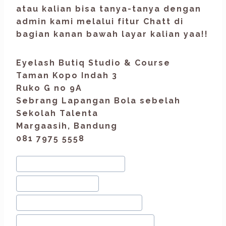
atau kalian bisa tanya-tanya dengan
admin kami melalui fitur Chatt di
bagian kanan bawah layar kalian yaa!!
Eyelash Butiq Studio & Course
Taman Kopo Indah 3
Ruko G no 9A
Sebrang Lapangan Bola sebelah
Sekolah Talenta
Margaasih, Bandung
081 7975 5558
#
Bisnis Skin Care BPOM
#
daycream bpom
#
Jual Skin Care Aman BPOM
#
jual skin care bpom bandung