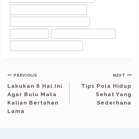
#
Krim Pemutih Wajah BPOM
#
krim pencerah wajah bpom
#
kulit kusam
#
Skin care BPOM Halal
#
tips mencerahkan wajah
PREVIOUS
NEXT
Lakukan 6 Hal Ini
Tips Pola Hidup
Agar Bulu Mata
Sehat Yang
Kalian Bertahan
Sederhana
Lama