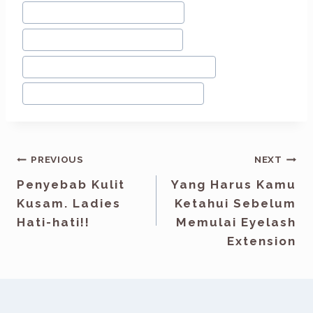
#
Skincare BPOM Bandung
#
Skincare Halal Bandung
#
Tips Kulit Sehat Dan Glowing
#
Tips Pola Hidup Sederhana
PREVIOUS
NEXT
Penyebab Kulit
Yang Harus Kamu
Kusam. Ladies
Ketahui Sebelum
Hati-hati!!
Memulai Eyelash
Extension