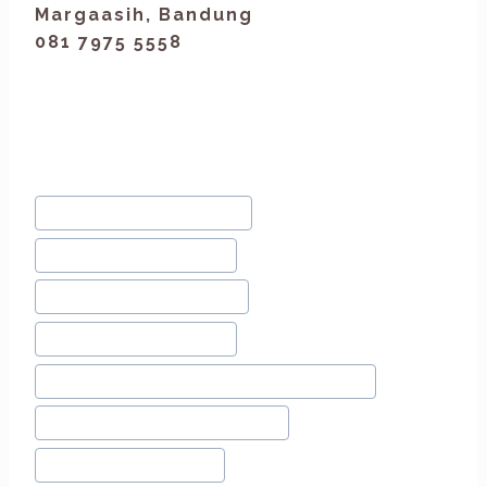
Margaasih, Bandung
081 7975 5558
#
Beauty From Nature
#
Bellezkin Bandung
#
Bellezkin Indonesia
#
Bersama Bellezkin
#
Cantik Natural Bersama Bellezkin
#
Kulit Sehat Dan Glowing
#
Pola Hidup Sehat