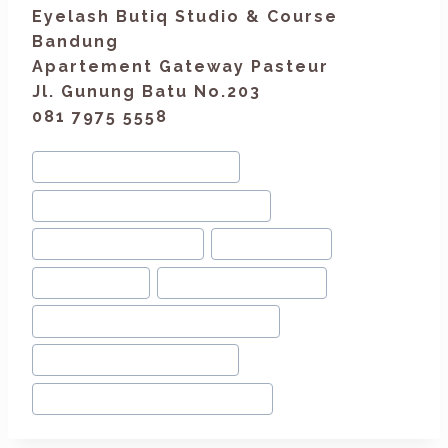
Eyelash Butiq Studio & Course
Bandung
Apartement Gateway Pasteur
Jl. Gunung Batu No.203
081 7975 5558
#
CND Rescue Bandung
#
jual serum kuku bandung
#
jual vitamin kuku
#
kuku rapuh
#
kuku rusak
#
nail art bandung
#
nail art wedding bandung
#
nail vitamin bandung
#
perawatan kuku bandung