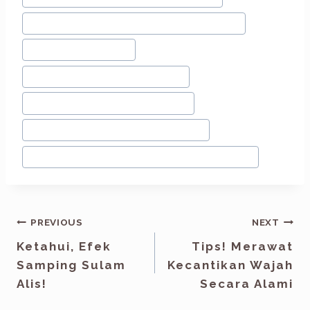
#
kursus eyelash extension bandung
#
Salon Bulu Mata
#
Salon Bulu Mata Bandung
#
Sambung Bulu Mata Bagus
#
Sambung Bulu Mata Bandung
#
Sambung Bulu Mata Terbaik Bandung
PREVIOUS
NEXT
Ketahui, Efek
Tips! Merawat
Samping Sulam
Kecantikan Wajah
Alis!
Secara Alami