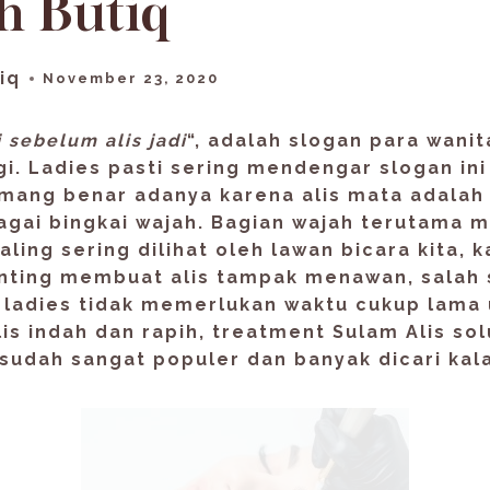
h Butiq
iq
November 23, 2020
 sebelum alis jadi
“, adalah slogan para wani
agi. Ladies pasti sering mendengar slogan ini
emang benar adanya karena alis mata adala
gai bingkai wajah. Bagian wajah terutama m
ling sering dilihat oleh lawan bicara kita, k
nting membuat alis tampak menawan, salah 
 ladies tidak memerlukan waktu cukup lama
s indah dan rapih, treatment Sulam Alis sol
 sudah sangat populer dan banyak dicari kal