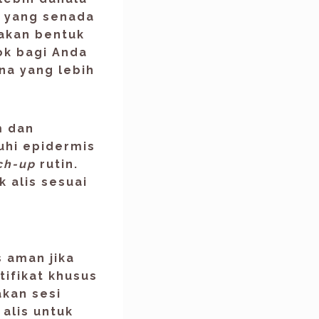
 yang senada
takan bentuk
cok bagi Anda
na yang lebih
m dan
uhi epidermis
ch-up
rutin.
 alis sesuai
 aman jika
tifikat khusus
akan sesi
alis untuk