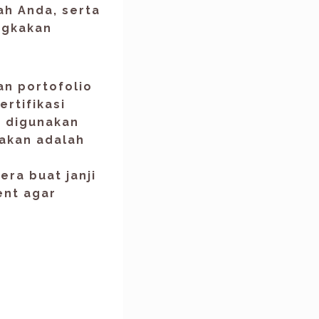
ah Anda, serta
ngkakan
an portofolio
ertifikasi
n digunakan
nakan adalah
era buat janji
ent agar