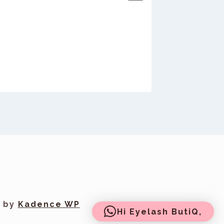
e by
Kadence WP
Hi Eyelash ButiQ,