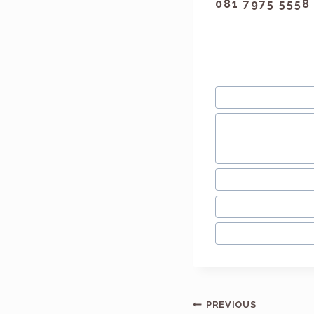
081 7975 5558
#
#microbladin
#
#salon bulu 
bulu mata band
bandung
#
#salon eyela
#
#sulam alis b
#
#sulam alis t
PREVIOUS