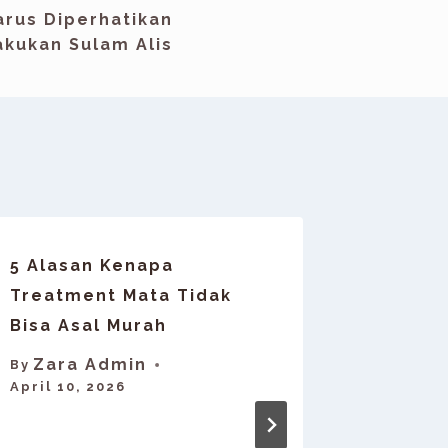
arus Diperhatikan
kukan Sulam Alis
5 Alasan Kenapa
Sulam A
Treatment Mata Tidak
Ini Pen
Bisa Asal Murah
Eyel
By
May 7, 2
Zara Admin
By
April 10, 2026