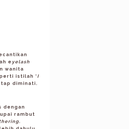
kecantikan
ah e
yelash
n wanita
rti istilah ‘
I
etap diminati.
is dengan
upai rambut
thering
.
rlebih dahulu