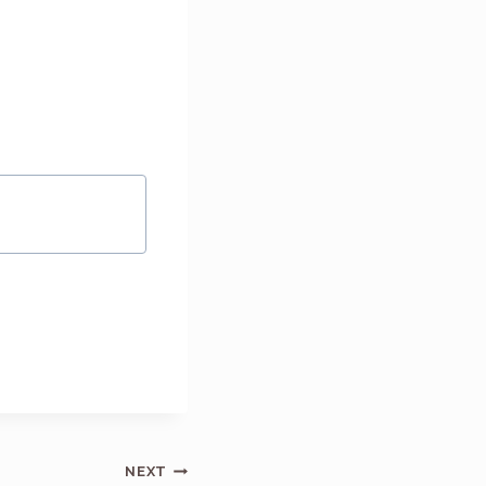
ung #sambung
xtension
NEXT