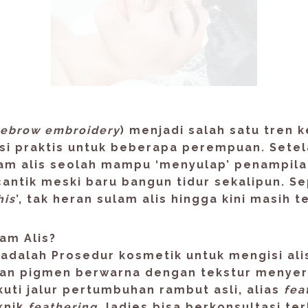
Sulam Alis By Eyelash Butiq
ebrow embroidery
) menjadi salah satu tren 
usi praktis untuk beberapa perempuan
.
Setel
lam alis seolah mampu ‘menyulap’ penampila
antik meski baru bangun tidur sekalipun. Sepe
his
’, tak heran sulam alis hingga kini masih t
am Alis
?
adalah Prosedur kosmetik untuk mengisi al
n pigmen berwarna dengan tekstur menyer
kuti jalur pertumbuhan rambut asli, alias
fea
knik
feathering
, ladies bisa berkonsultasi te