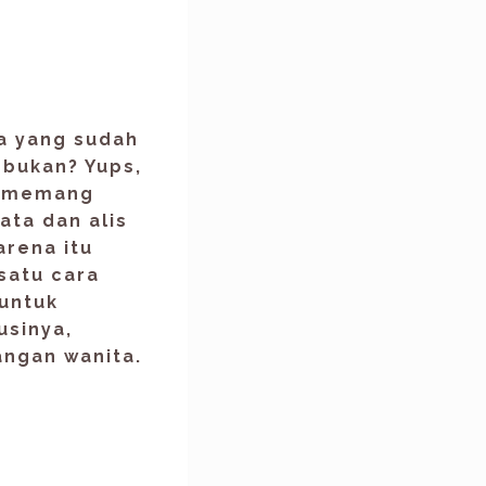
ta yang sudah
 bukan? Yups,
h memang
ata dan alis
arena itu
satu cara
 untuk
usinya,
angan wanita.