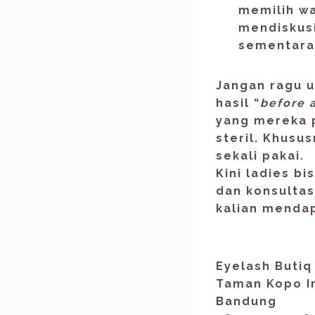
memilih wa
mendiskus
sementara 
Jangan ragu u
hasil “
before 
yang mereka 
steril. Khusu
sekali pakai.
Kini ladies bi
dan konsulta
kalian mendap
E
yelash Buti
Taman Kopo I
Bandung