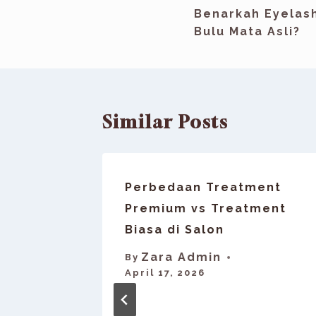
Benarkah Eyelas
Bulu Mata Asli?
Similar Posts
tasi
Perbedaan Treatment
nt
Premium vs Treatment
Biasa di Salon
Zara Admin
 1, 2026
By
April 17, 2026