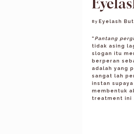
Eyelas
Eyelash But
By
“
Pantang pergi
tidak asing l
slogan itu m
berperan seba
adalah yang pa
sangat lah pe
instan supaya
membentuk ali
treatment ini