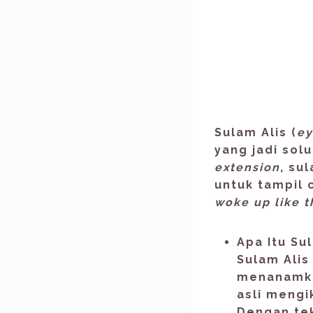
Sulam Alis
(
ey
yang jadi sol
extension
, su
untuk tampil c
woke up like t
Apa Itu
Sul
Sulam Alis
menanamka
asli mengi
Dengan te