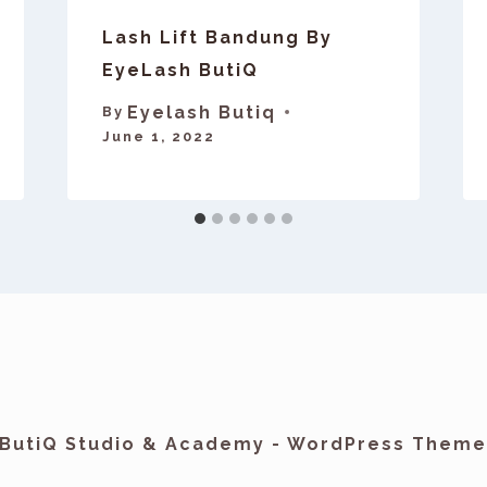
Lash Lift Bandung By
EyeLash ButiQ
Eyelash Butiq
By
June 1, 2022
 ButiQ Studio & Academy - WordPress Them