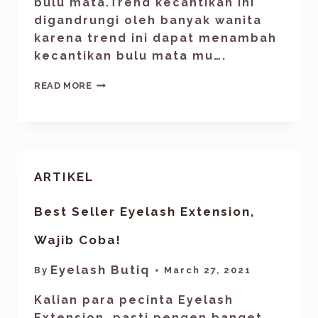
bulu mata.Trend kecantikan ini
digandrungi oleh banyak wanita
karena trend ini dapat menambah
kecantikan bulu mata mu….
READ MORE
ARTIKEL
Best Seller Eyelash Extension,
Wajib Coba!
Eyelash Butiq
By
March 27, 2021
Kalian para pecinta Eyelash
Extension, pasti pengen banget