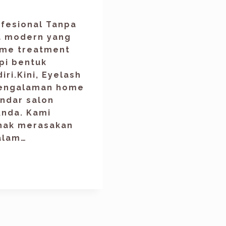
ofesional Tanpa
a modern yang
ome treatment
pi bentuk
ri.Kini, Eyelash
pengalaman home
andar salon
Anda. Kami
hak merasakan
alam…