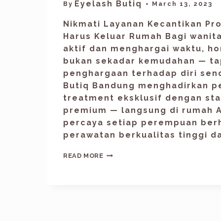
Eyelash Butiq
By
March 13, 2023
Nikmati Layanan Kecantikan Pr
Harus Keluar Rumah Bagi wanit
aktif dan menghargai waktu, h
bukan sekadar kemudahan — ta
penghargaan terhadap diri sendi
Butiq Bandung menghadirkan 
treatment eksklusif dengan st
premium — langsung di rumah 
percaya setiap perempuan ber
perawatan berkualitas tinggi d
READ MORE