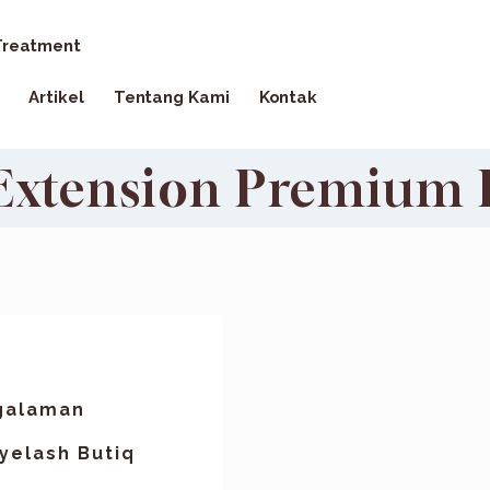
reatment
Artikel
Tentang Kami
Kontak
 Extension Premium
galaman
yelash Butiq