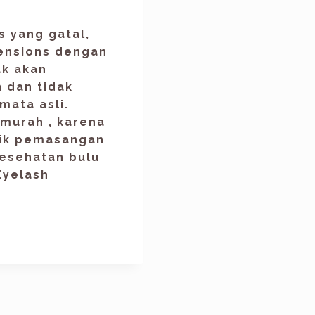
 yang gatal,
ensions dengan
ak akan
 dan tidak
mata asli.
murah , karena
nik pemasangan
esehatan bulu
 Eyelash