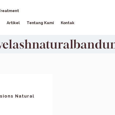
reatment
Artikel
Tentang Kami
Kontak
yelashnaturalbandu
sions Natural