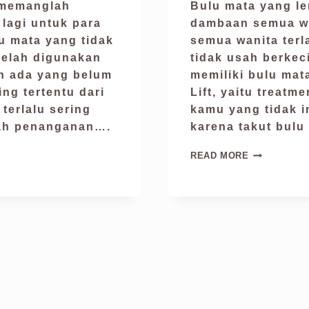
 memanglah
Bulu mata yang l
 lagi untuk para
dambaan semua wa
u mata yang tidak
semua wanita terl
 telah digunakan
tidak usah berkec
ih ada yang belum
memiliki bulu mata
ng tertentu dari
Lift, yaitu treatm
terlalu sering
kamu yang tidak i
alah penanganan….
karena takut bul
READ MORE