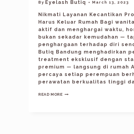
Eyelash Butiq
By
March 13, 2023
Nikmati Layanan Kecantikan Pr
Harus Keluar Rumah Bagi wanit
aktif dan menghargai waktu, h
bukan sekadar kemudahan — ta
penghargaan terhadap diri sendi
Butiq Bandung menghadirkan 
treatment eksklusif dengan st
premium — langsung di rumah 
percaya setiap perempuan ber
perawatan berkualitas tinggi d
READ MORE