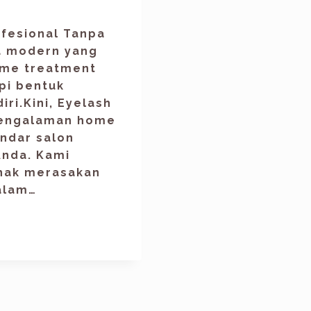
ofesional Tanpa
a modern yang
ome treatment
pi bentuk
ri.Kini, Eyelash
pengalaman home
andar salon
Anda. Kami
hak merasakan
alam…