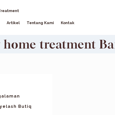
reatment
Artikel
Tentang Kami
Kontak
y home treatment B
galaman
yelash Butiq