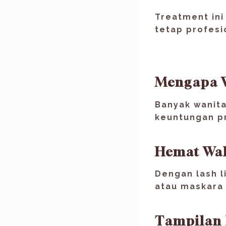
Treatment ini
tetap profesi
Mengapa W
Banyak wanita
keuntungan pr
Hemat Wa
Dengan lash l
atau maskara 
Tampilan 