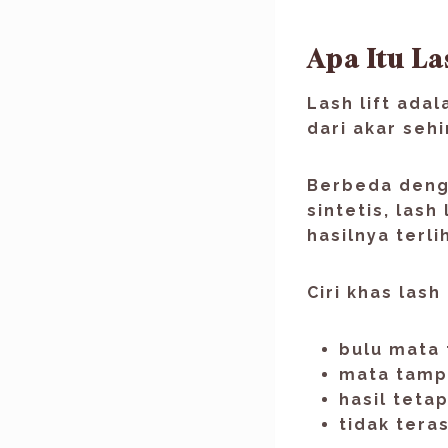
Apa Itu La
Lash lift ada
dari akar
sehi
Berbeda deng
sintetis, lash
hasilnya terli
Ciri khas
lash 
bulu mata t
mata tamp
hasil tetap
tidak tera