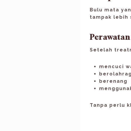
Bulu mata yan
tampak lebih 
Perawata
Setelah treatm
mencuci wa
berolahra
berenang
mengguna
Tanpa perlu k