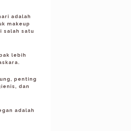
hari adalah
tuk makeup
 salah satu
mpak lebih
askara.
dung
, penting
gienis, dan
legan adalah