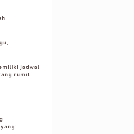
ah
ggu
,
emiliki jadwal
yang rumit.
ng
 yang: