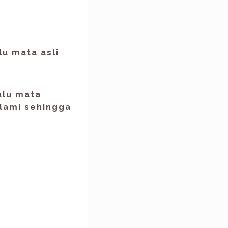
lu mata asli
ulu mata
lami
sehingga