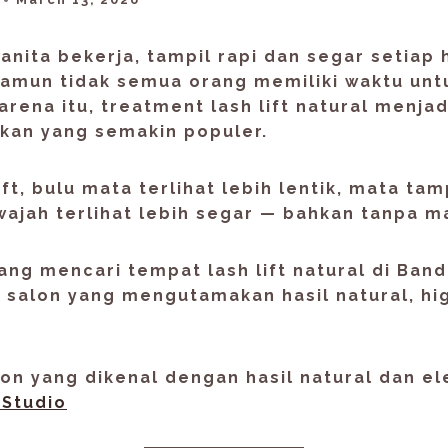
anita bekerja, tampil rapi dan segar setiap 
Namun tidak semua orang memiliki waktu un
Karena itu, treatment
lash lift natural
menjadi
ikan yang semakin populer.
ft, bulu mata terlihat lebih lentik, mata ta
wajah terlihat lebih segar — bahkan tanpa m
dang mencari
tempat lash lift natural di Ban
h salon yang mengutamakan
hasil natural, hi
lon yang dikenal dengan hasil natural dan e
 Studio