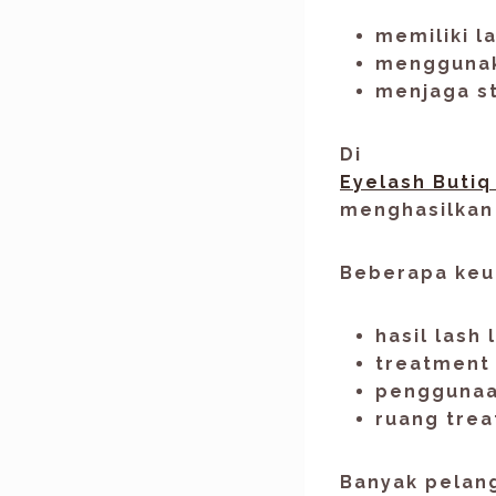
memiliki l
menggunak
menjaga st
Di
Eyelash Butiq
menghasilka
Beberapa keun
hasil lash
treatment 
penggunaa
ruang tre
Banyak pelang