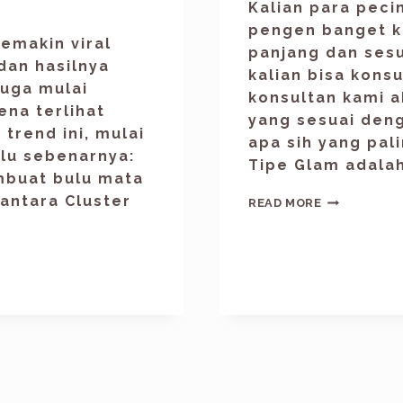
Kalian para peci
pengen banget ka
semakin viral
panjang dan sesu
 dan hasilnya
kalian bisa konsu
juga mulai
konsultan kami 
na terlihat
yang sesuai deng
 trend ini, mulai
apa sih yang pali
alu sebenarnya:
Tipe Glam adalah
mbuat bulu mata
antara Cluster
READ MORE