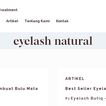
reatment
Artikel
Tentang Kami
Kontak
eyelash natural
ARTIKEL
mbuat Bulu Mata
Best Seller Eyel
Eyelash Butiq
By