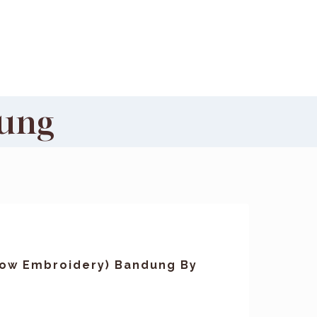
dung
row Embroidery) Bandung By