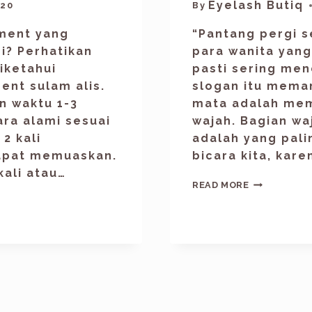
Eyelash Butiq
020
By
ment yang
“Pantang pergi s
ni? Perhatikan
para wanita yang
iketahui
pasti sering men
ent sulam alis.
slogan itu mema
n waktu 1-3
mata adalah mem
ra alami sesuai
wajah. Bagian wa
2 kali
adalah yang pali
dapat memuaskan.
bicara kita, kare
kali atau…
READ MORE