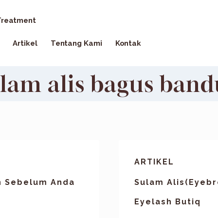
reatment
Artikel
Tentang Kami
Kontak
lam alis bagus ban
ARTIKEL
an Sebelum Anda
Sulam Alis(Eyeb
Eyelash Butiq