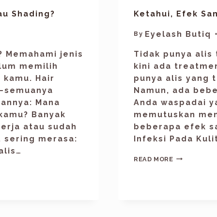
tau Shading?
Ketahui, Efek Sa
Eyelash Butiq
By
s? Memahami jenis
Tidak punya alis
elum memilih
kini ada treatmen
 kamu. Hair
punya alis yang t
s—semuanya
Namun, ada bebe
aannya: Mana
Anda waspadai y
 kamu? Banyak
memutuskan meny
kerja atau sudah
beberapa efek sa
, sering merasa:
Infeksi Pada Kul
alis…
READ MORE