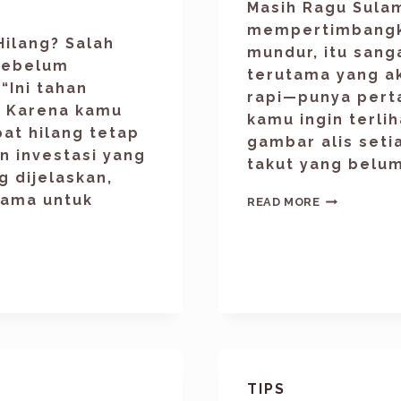
Masih Ragu Sula
mempertimbangka
Hilang? Salah
mundur, itu sang
 sebelum
terutama yang ak
“Ini tahan
rapi—punya perta
. Karena kamu
kamu ingin terlih
pat hilang tetap
gambar alis setia
n investasi yang
takut yang belum 
g dijelaskan,
 sama untuk
READ MORE
TIPS