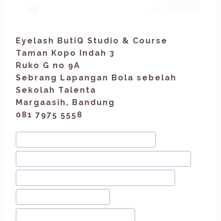
Eyelash ButiQ Studio & Course
Taman Kopo Indah 3
Ruko G no 9A
Sebrang Lapangan Bola sebelah
Sekolah Talenta
Margaasih, Bandung
081 7975 5558
#
Eyebrow Embroidery Bandung
#
Eyebrow Embroidery Terbaik Bandung
#
kursus eyelash extension bandung
#
Salon Alis Bandung
#
Salon Bulu Mata Bandung