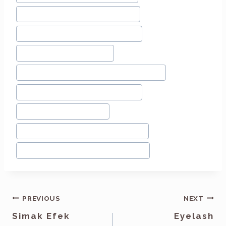
#
Salon Sulam Alis Bandung
#
Sulam Alis Bagus Bandung
#
Sulam Alis Bandung
#
Sulam Alis Berkualitas Bandung
#
Sulam Alis Murah Bandung
#
Sulam Alis Natural
#
Sulam Alis Natural Bandung
#
Sulam Alis Terbaik Bandung
PREVIOUS
NEXT
Simak Efek
Eyelash